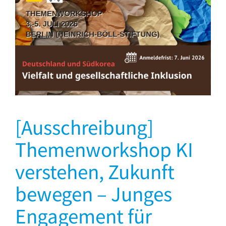
[Ausschreibung]
Themenworkshop KI
verstehen, Zukunft
bewegen – Junges
Engagement für