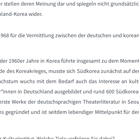
r stellen deren Meinung dar und spiegeln nicht grundsätzl
hland-Korea wider.
it 1968 für die Vermittlung zwischen der deutschen und kore
age der 1960er Jahre in Korea führte insgesamt zu dem Mom
de des Koreakrieges, musste sich Südkorea zunächst auf d
chstum wuchs mit dem Bedarf auch das Interesse an kult
r*innen in Deutschland ausgebildet und rund 600 Südkorea
rste Werke der deutschsprachigen Theaterliteratur in Seou
uchs gegründet und ist seitdem lebendiger Mittelpunkt für 
es Kulturinstitut. Welche Ziele verfolgen Sie dabei?