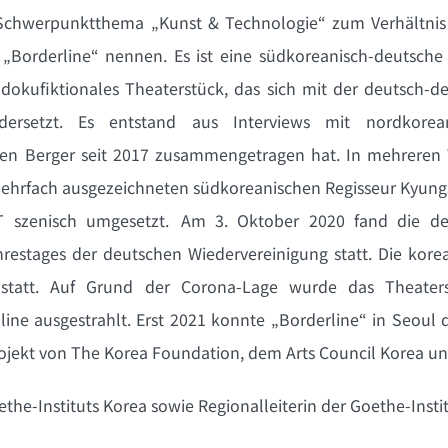
chwerpunktthema „Kunst & Technologie“ zum Verhältnis v
„Borderline“ nennen. Es ist eine südkoreanisch-deutsche
dokufiktionales Theaterstück, das sich mit der deutsch-d
ersetzt. Es entstand aus Interviews mit nordkorea
rgen Berger seit 2017 zusammengetragen hat. In mehrere
ehrfach ausgezeichneten südkoreanischen Regisseur Kyung
 szenisch umgesetzt. Am 3. Oktober 2020 fand die deu
hrestages der deutschen Wiedervereinigung statt. Die ko
s statt. Auf Grund der Corona-Lage wurde das Theat
ine ausgestrahlt. Erst 2021 konnte „Borderline“ in Seoul
Projekt von The Korea Foundation, dem Arts Council Korea u
Goethe-Instituts Korea sowie Regionalleiterin der Goethe-Ins