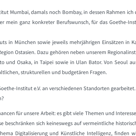
titut Mumbai, damals noch Bombay, in dessen Rahmen ich da
r mein ganz konkreter Berufswunsch, für das Goethe-Inst
tuts in München sowie jeweils mehrjährigen Einsätzen in K
 Region Ostasien. Dazu gehören neben unserem Regionalinsti
o und Osaka, in Taipei sowie in Ulan Bator. Von Seoul a
lichen, strukturellen und budgetären Fragen.
oethe-Institut e.V. an verschiedenen Standorten gearbeitet.
h?
ancen für unsere Arbeit: es gibt viele Themen und Interes
 beschränken sich keineswegs auf vermeintliche historische
ma Digitalisierung und Künstliche Intelligenz, finden w