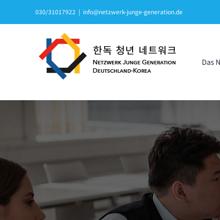
Zum
030/31017922
|
info@netzwerk-junge-generation.de
Inhalt
springen
Das 